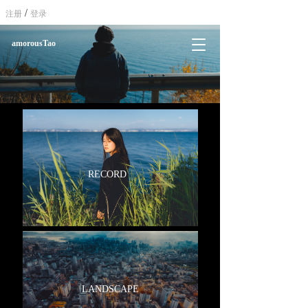
/
注册
登录
T
amorousTao
o
g
g
l
e
n
a
v
i
RECORD
g
a
t
i
o
n
LANDSCAPE